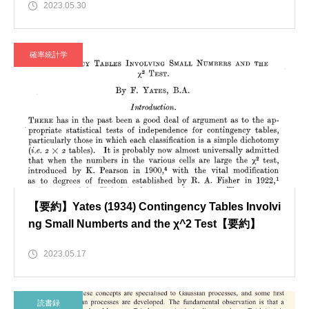
2023.05.30
確率統計学
【要約】Yates (1934) Contingency Tables Involvi
ng Small Numberts and the χ^2 Test【要約】
2023.05.17
読書録