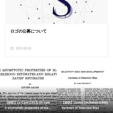
ロゴの公募について
2023.05.01
08.03
2023.06.01
2023.
Cam (1953) On som
【抄訳】James Heckman (1990)
【全訳】Imb
tic properties of maxi
Varieties of Selection Bias
94) Ident