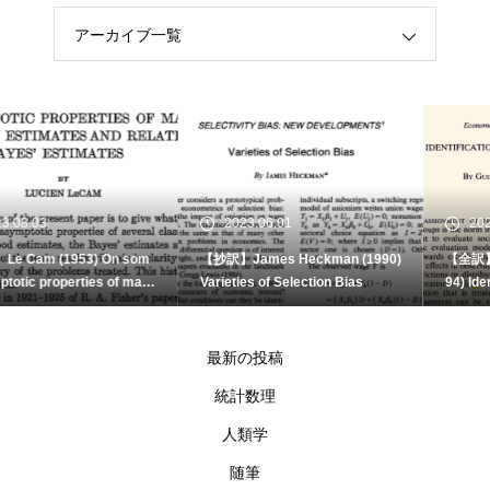
アーカイブ一覧
2023.06.01
2023.05.30
m
【抄訳】James Heckman (1990)
【全訳】Imbens and Angrist (1
xi
Varieties of Selection Bias
94) Identification and Estimati
r
of Local Average Treatment Ef
cts
最新の投稿
統計数理
人類学
随筆