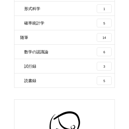
形式科学
1
確率統計学
5
随筆
14
数学の認識論
6
試行録
3
読書録
5