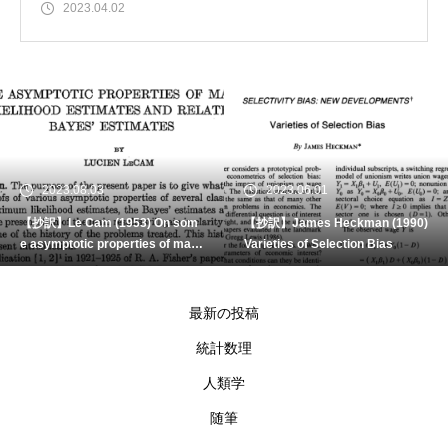
2023.04.02
2023.08.03
2023.06.01
【抄訳】Le Cam (1953) On som
【抄訳】James Heckman (1990)
e asymptotic properties of maxi
Varieties of Selection Bias
mum likelihood estimates and r
elated Bayes’ estimates
最新の投稿
統計数理
人類学
随筆