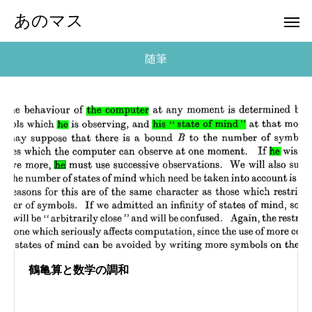
あのマス
随筆
鶴亀算と数学の調和